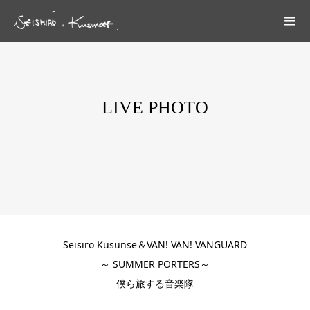
LIVE PHOTO
Seisiro Kusunse＆VAN! VAN! VANGUARD
～ SUMMER PORTERS～
僕ら旅する音楽隊